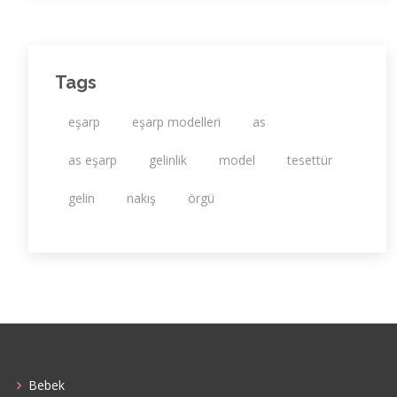
Tags
eşarp
eşarp modelleri
as
as eşarp
gelinlik
model
tesettür
gelin
nakış
örgü
Bebek