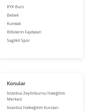
KYK Burs
Bebek
Kundak
Bitkilerin Faydalari
Saglikli Spor
Konular
İstanbul Zeytinburnu Haleğitim
Merkezi
İstanbul Halkeğitim Kursları