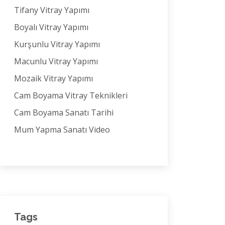
Tifany Vitray Yapımı
Boyalı Vitray Yapımı
Kurşunlu Vitray Yapımı
Macunlu Vitray Yapımı
Mozaik Vitray Yapımı
Cam Boyama Vitray Teknikleri
Cam Boyama Sanatı Tarihi
Mum Yapma Sanatı Video
Tags