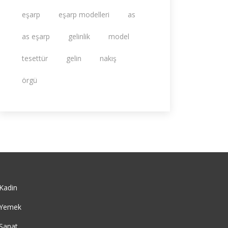
eşarp
eşarp modelleri
as
as eşarp
gelinlik
model
tesettür
gelin
nakış
örgü
Kadin
Yemek
Sanat