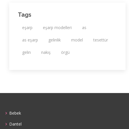
Tags
eşarp
eşarp modelleri
as
as eşarp
gelinlik
model
tesettür
gelin
nakış
örgü
Bebek
Dantel