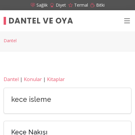
Sağlık
Diyet
Termal
Bitki
DANTEL VE OYA
Dantel
Dantel
|
Konular
|
Kitaplar
kece isleme
Keçe Nakışı