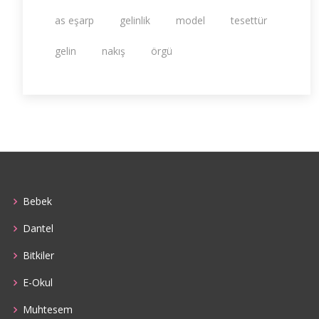
as eşarp
gelinlik
model
tesettür
gelin
nakış
örgü
Bebek
Dantel
Bitkiler
E-Okul
Muhtesem